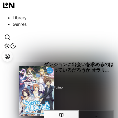
Guest
Sign in to sync your library
Library
Sign In
Genres
ダンジョンに出会いを求めるのは
間違っているだろうか オラリ
オ・ストーリーズ
Omori Fujino